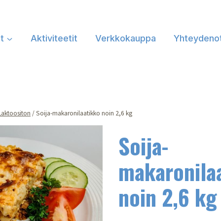
at
Aktiviteetit
Verkkokauppa
Yhteydeno
Laktoositon
/
Soija-makaronilaatikko noin 2,6 kg
Soija-
makaronila
noin 2,6 kg