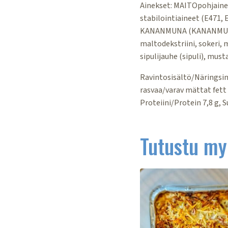
Ainekset:
MAITOpohjainen
stabilointiaineet (E471,
KANANMUNA (KANANMUNA), 
maltodekstriini, sokeri, m
sipulijauhe (sipuli), mus
Ravintosisältö/Näringsinn
rasvaa/varav mättat fett 3
Proteiini/Protein 7,8 g, 
Tutustu my