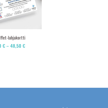
ffet-lahjakortti
0
€
–
48,50
€