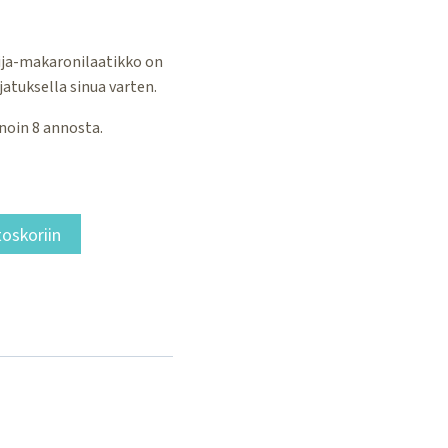
ija-makaronilaatikko on
atuksella sinua varten.
 noin 8 annosta.
toskoriin