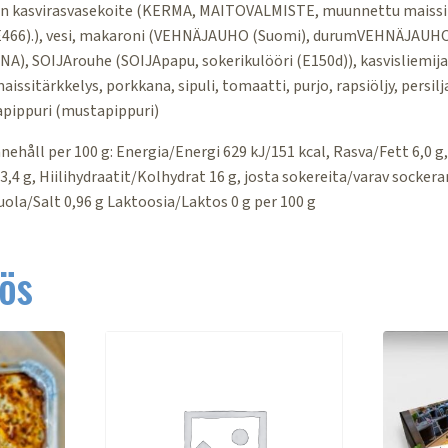
 kasvirasvasekoite (KERMA, MAITOVALMISTE, muunnettu maissit
 E466).), vesi, makaroni (VEHNÄJAUHO (Suomi), durumVEHNÄJAUHO,
SOIJArouhe (SOIJApapu, sokerikulööri (E150d)), kasvisliemijau
aissitärkkelys, porkkana, sipuli, tomaatti, purjo, rapsiöljy, persilj
tapippuri (mustapippuri)
ehåll per 100 g: Energia/Energi 629 kJ/151 kcal, Rasva/Fett 6,0 g,
,4 g, Hiilihydraatit/Kolhydrat 16 g, josta sokereita/varav sockerar
Suola/Salt 0,96 g Laktoosia/Laktos 0 g per 100 g
ös