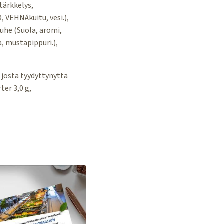
ärkkelys,
 VEHNÄkuitu, vesi.),
he (Suola, aromi,
a, mustapippuri.),
 josta tyydyttynyttä
ter 3,0 g,