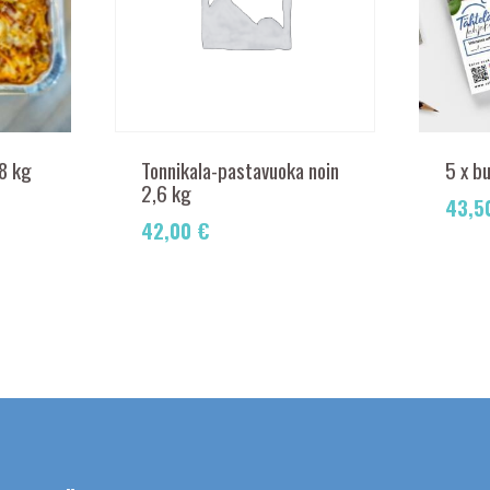
,8 kg
Tonnikala-pastavuoka noin
5 x bu
2,6 kg
43,5
42,00
€