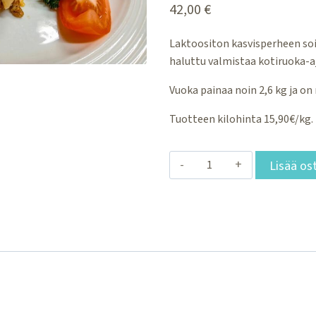
42,00
€
Laktoositon kasvisperheen so
haluttu valmistaa kotiruoka-aj
Vuoka painaa noin 2,6 kg ja on
Tuotteen kilohinta 15,90€/kg.
Soija-
Lisää os
makaronilaatikko
noin
2,6
kg
määrä