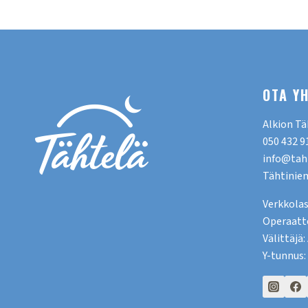
OTA Y
Alkion Tä
050 432 9
info@taht
Tähtiniem
Verkkolas
Operaatt
Välittäjä
Y-tunnus: