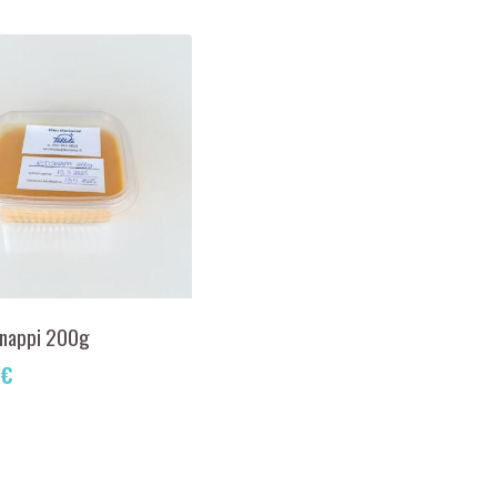
inappi 200g
€