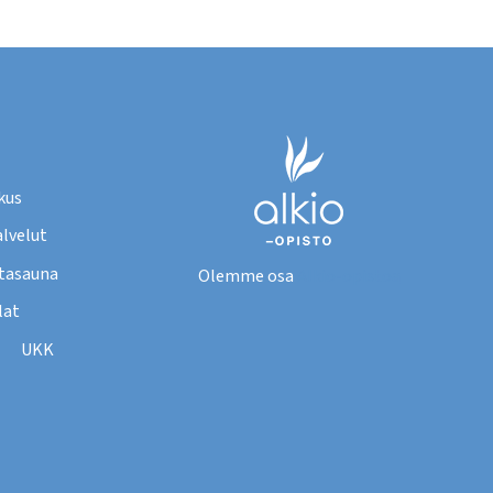
kus
lvelut
tasauna
Olemme osa
Alkio-opistoa
lat
UKK