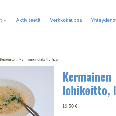
at
Aktiviteetit
Verkkokauppa
Yhteydeno
Gluteeniton
/
Kermainen lohikeitto, litra
Kermainen
lohikeitto, l
19,50
€