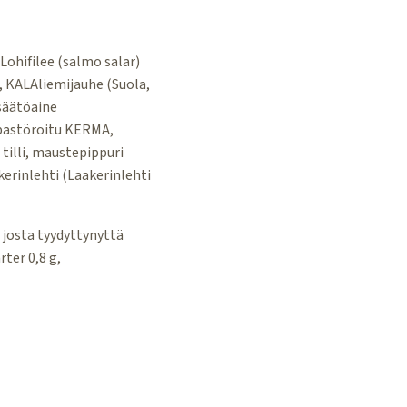
ohifilee (salmo salar)
, KALAliemijauhe (Suola,
nsäätöaine
 (pastöroitu KERMA,
 tilli, maustepippuri
kerinlehti (Laakerinlehti
 josta tyydyttynyttä
rter 0,8 g,