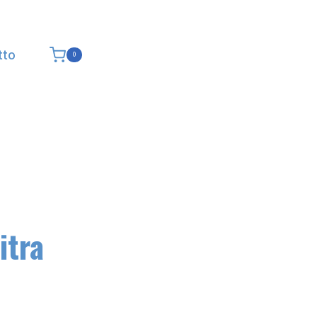
tto
0
itra