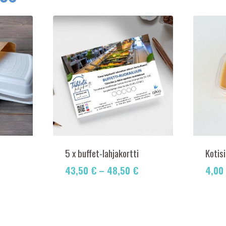
5 x buffet-lahjakortti
Kotis
43,50
€
–
48,50
€
4,00