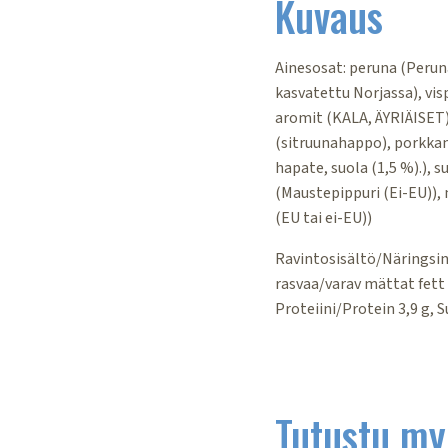
Kuvaus
Ainesosat:
peruna (Peruna
kasvatettu Norjassa), vi
aromit (KALA, ÄYRIÄISET)
(sitruunahappo), porkkana
hapate, suola (1,5 %).), 
(Maustepippuri (Ei-EU)), 
(EU tai ei-EU))
Ravintosisältö/Näringsinn
rasvaa/varav mättat fett 4
Proteiini/Protein 3,9 g, 
Tutustu my