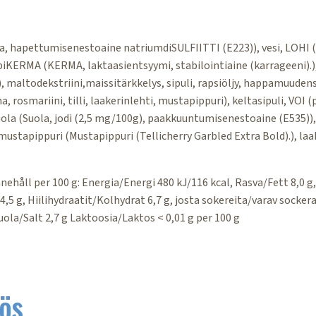
, hapettumisenestoaine natriumdiSULFIITTI (E223)), vesi, LOHI (L
spiKERMA (KERMA, laktaasientsyymi, stabilointiaine (karrageeni).)
, maltodekstriini,maissitärkkelys, sipuli, rapsiöljy, happamuude
, rosmariini, tilli, laakerinlehti, mustapippuri), keltasipuli, VOI
suola (Suola, jodi (2,5 mg/100g), paakkuuntumisenestoaine (E535)),
mustapippuri (Mustapippuri (Tellicherry Garbled Extra Bold).), laa
ehåll per 100 g: Energia/Energi 480 kJ/116 kcal, Rasva/Fett 8,0 g,
,5 g, Hiilihydraatit/Kolhydrat 6,7 g, josta sokereita/varav sockera
Suola/Salt 2,7 g Laktoosia/Laktos < 0,01 g per 100 g
ös