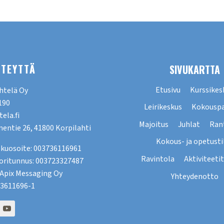
HTEYTTÄ
SIVUKARTTA
Etusivu
Kurssikes
htelä Oy
190
Leirikeskus
Kokouspa
ela.fi
Majoitus
Juhlat
Ran
entie 26, 41800 Korpilahti
Kokous- ja opetusti
kuosoite: 003736116961
Ravintola
Aktiviteetit
oritunnus: 003723327487
: Apix Messaging Oy
Yhteydenotto
 3611696-1