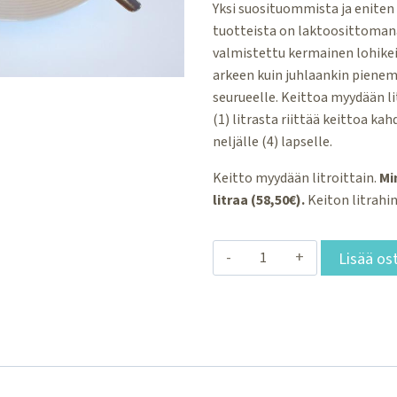
Yksi suosituommista ja enite
tuotteista on laktoosittoman
valmistettu kermainen lohikeit
arkeen kuin juhlaankin piene
seurueelle. Keittoa myydään li
(1) litrasta riittää keittoa kahd
neljälle (4) lapselle.
Keitto myydään litroittain.
Mi
litraa (58,50€).
Keiton litrahin
Kermainen
Lisää os
lohikeitto,
litra
määrä