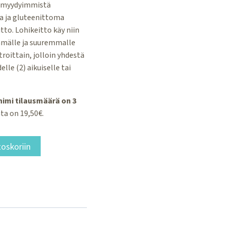
n myydyimmistä
a ja gluteenittoma
to. Lohikeitto käy niin
mmälle ja suuremmalle
troittain, jolloin yhdestä
elle (2) aikuiselle tai
nimi tilausmäärä on 3
ta on 19,50€.
toskoriin