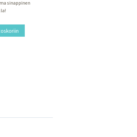
oma sinappinen
la!
toskoriin