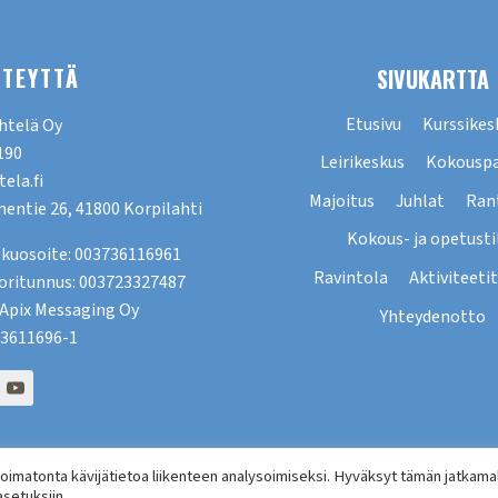
HTEYTTÄ
SIVUKARTTA
Etusivu
Kurssikes
htelä Oy
190
Leirikeskus
Kokouspa
ela.fi
Majoitus
Juhlat
Ran
entie 26, 41800 Korpilahti
Kokous- ja opetusti
kuosoite: 003736116961
Ravintola
Aktiviteetit
oritunnus: 003723327487
: Apix Messaging Oy
Yhteydenotto
 3611696-1
imatonta kävijätietoa liikenteen analysoimiseksi. Hyväksyt tämän jatkamal
 2026 Tähtelä |
Rekisteriseloste
|
Toimitusehdot
|
Evästeasetuks
asetuksiin.