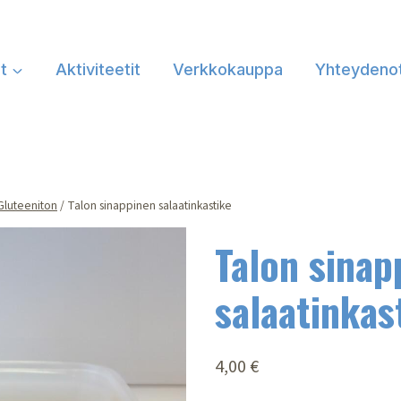
at
Aktiviteetit
Verkkokauppa
Yhteydeno
Gluteeniton
/
Talon sinappinen salaatinkastike
Talon sinap
salaatinkas
4,00
€