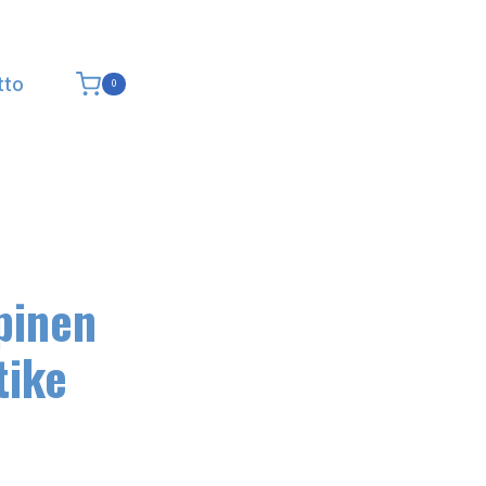
tto
0
pinen
tike