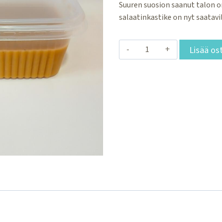
Suuren suosion saanut talon 
salaatinkastike on nyt saatavil
Talon
Lisää os
sinappinen
salaatinkastike
määrä