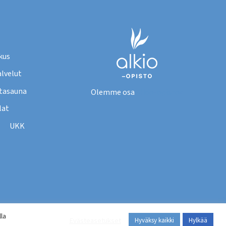
kus
lvelut
tasauna
Olemme osa
Alkio-opistoa
lat
UKK
la
et
Evästeasetukset
Hyväksy kaikki
Hylkää