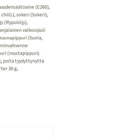
muudensäätöaine (E260),
ili).), sokeri (Sokeri),
y (Rypsiöljy),
anjalainen valkosipuli
truunapippuri (Suola,
rominvahvenne
uri (mustapippuri).
, josta tyydyttynyttä
ter 30 g,