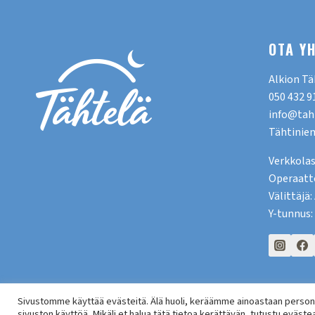
OTA Y
Alkion Tä
050 432 9
info@taht
Tähtiniem
Verkkolas
Operaatt
Välittäjä
Y-tunnus:
Sivustomme käyttää evästeitä. Älä huoli, keräämme ainoastaan persono
©
sivuston käyttöä. Mikäli et halua tätä tietoa kerättävän, tutustu eväste