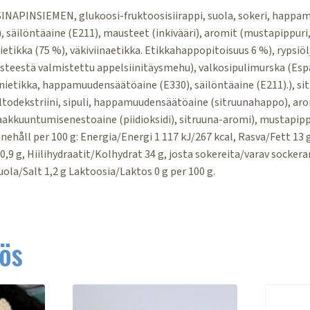
 SINAPINSIEMEN, glukoosi-fruktoosisiirappi, suola, sokeri, happa
, säilöntäaine (E211), mausteet (inkivääri), aromit (mustapippuri, ch
etikka (75 %), väkiviinaetikka. Etikkahappopitoisuus 6 %), rypsiölj
isteestä valmistettu appelsiinitäysmehu), valkosipulimurska (Esp
iinietikka, happamuudensäätöaine (E330), säilöntäaine (E211).), si
ltodekstriini, sipuli, happamuudensäätöaine (sitruunahappo), a
akkuuntumisenestoaine (piidioksidi), sitruuna-aromi), mustapipp
ehåll per 100 g: Energia/Energi 1 117 kJ/267 kcal, Rasva/Fett 13 g
0,9 g, Hiilihydraatit/Kolhydrat 34 g, josta sokereita/varav sockerar
uola/Salt 1,2 g Laktoosia/Laktos 0 g per 100 g.
ös