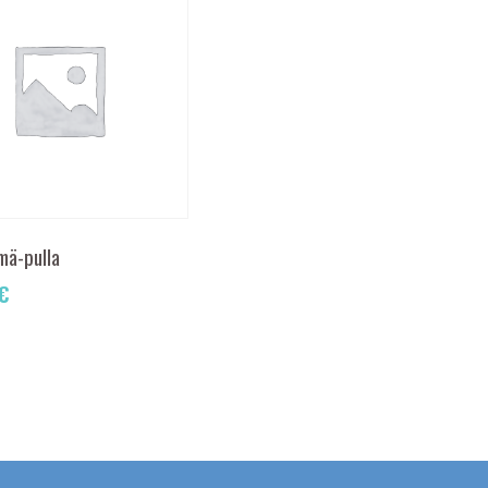
lmä-pulla
€