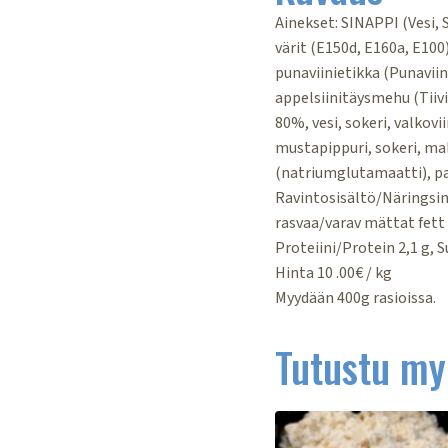
Ainekset: SINAPPI (Vesi,
värit (E150d, E160a, E100)
punaviinietikka (Punaviini
appelsiinitäysmehu (Tiiv
80%, vesi, sokeri, valkov
mustapippuri, sokeri, ma
(natriumglutamaatti), pa
Ravintosisältö/Näringsinn
rasvaa/varav mättat fett 
Proteiini/Protein 2,1 g, S
Hinta 10 .00€ / kg
Myydään 400g rasioissa.
Tutustu my