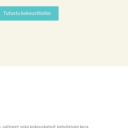
Tutustu kokoustiloihin
a -välineet sekä kokouskahvit kahvileivän kera.