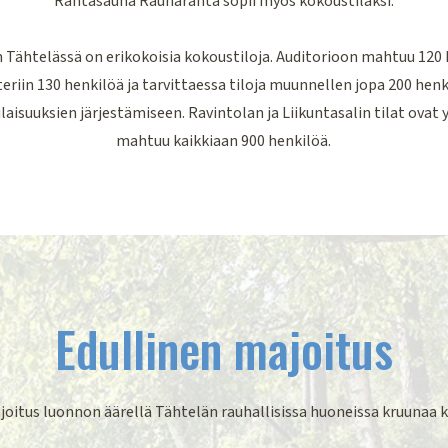
Rantasauna Rauharanta sopii myös kokoustilaksi.
Tähtelässä on erikokoisia kokoustiloja. Auditorioon mahtuu 120 
eriin 130 henkilöä ja tarvittaessa tiloja muunnellen jopa 200 henk
laisuuksien järjestämiseen. Ravintolan ja Liikuntasalin tilat ovat y
mahtuu kaikkiaan 900 henkilöä.
Edullinen majoitus
joitus luonnon äärellä Tähtelän rauhallisissa huoneissa kruunaa 