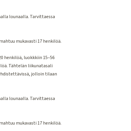
lla lounaalla. Tarvittaessa
 mahtuu mukavasti 17 henkilöä.
0 henkilöä, luokkkiin 15–56
löä. Tähtelän liikunatasali
hdistettävissä, jolloin tilaan
lla lounaalla. Tarvittaessa
 mahtuu mukavasti 17 henkilöä.