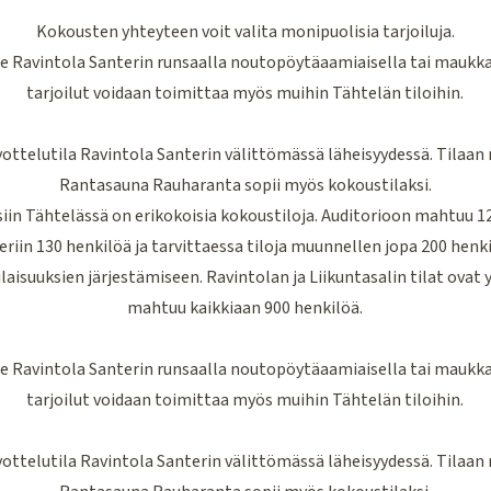
Kokousten yhteyteen voit valita monipuolisia tarjoiluja.
e Ravintola Santerin runsaalla noutopöytäaamiaisella tai maukkaa
tarjoilut voidaan toimittaa myös muihin Tähtelän tiloihin.
ottelutila Ravintola Santerin välittömässä läheisyydessä. Tilaan
Rantasauna Rauharanta sopii myös kokoustilaksi.
n Tähtelässä on erikokoisia kokoustiloja. Auditorioon mahtuu 12
eriin 130 henkilöä ja tarvittaessa tiloja muunnellen jopa 200 henki
laisuuksien järjestämiseen. Ravintolan ja Liikuntasalin tilat ovat y
mahtuu kaikkiaan 900 henkilöä.
e Ravintola Santerin runsaalla noutopöytäaamiaisella tai maukkaa
tarjoilut voidaan toimittaa myös muihin Tähtelän tiloihin.
ottelutila Ravintola Santerin välittömässä läheisyydessä. Tilaan