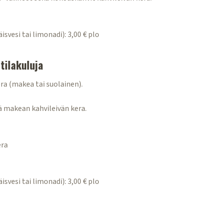
svesi tai limonadi): 3,00 € plo
tilakuluja
ra (makea tai suolainen).
ä makean kahvileivän kera.
era
svesi tai limonadi): 3,00 € plo