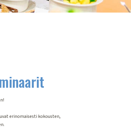
eminaarit
in!
tuvat erinomaisesti kokousten,
en.