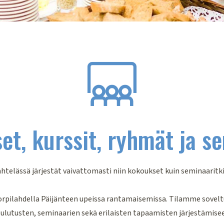
t, kurssit, ryhmät ja s
htelässä järjestät vaivattomasti niin kokoukset kuin seminaaritk
Korpilahdella Päijänteen upeissa rantamaisemissa. Tilamme sovel
ulutusten, seminaarien sekä erilaisten tapaamisten järjestämise