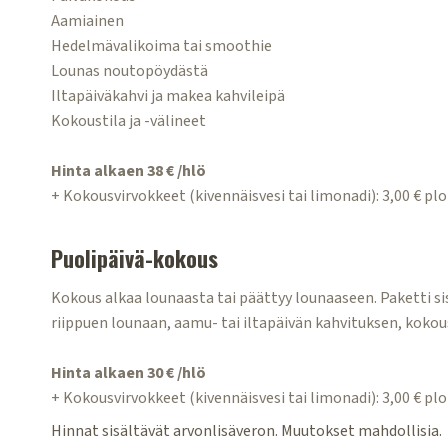
Aamiainen
Hedelmävalikoima tai smoothie
Lounas noutopöydästä
Iltapäiväkahvi ja makea kahvileipä
Kokoustila ja -välineet
Hinta alkaen 38 € /hlö
+ Kokousvirvokkeet (kivennäisvesi tai limonadi): 3,00 € plo
Puolipäivä-kokous
Kokous alkaa lounaasta tai päättyy lounaaseen. Paketti s
riippuen lounaan, aamu- tai iltapäivän kahvituksen, kokoust
Hinta alkaen 30 € /hlö
+ Kokousvirvokkeet (kivennäisvesi tai limonadi): 3,00 € plo
Hinnat sisältävät arvonlisäveron. Muutokset mahdollisia.