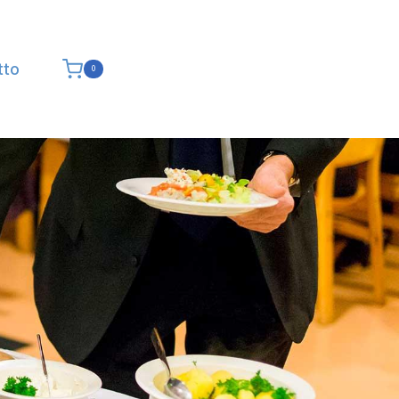
tto
0