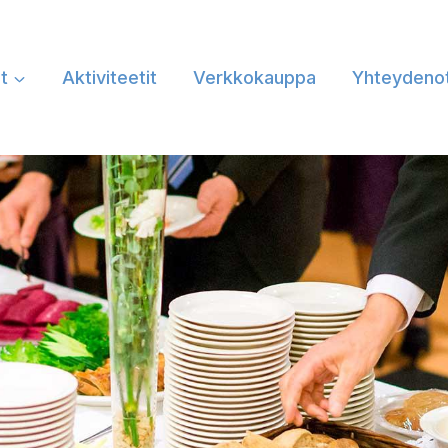
at
Aktiviteetit
Verkkokauppa
Yhteydeno